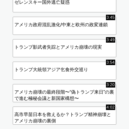
ゼレンスキー国外逃亡疑惑
3:45
アメリカ政府混乱激化/中東と欧州の政変連鎖
3:49
トランプ影武者失踪とアメリカ崩壊の現実
3:54
トランプ大統領アジア乞食外交巡り
3:20
アメリカ崩壊の最終段階〜“偽トランプ来日”の裏
で進む極秘会議と新国家構想〜
4:02
高市早苗日本を救えるか？トランプ精神崩壊と
アメリカ崩壊の裏側