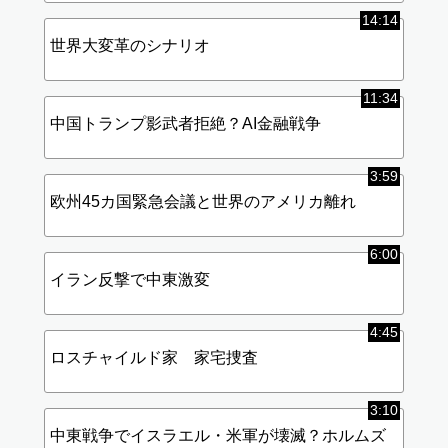
14:14
世界大変革のシナリオ
11:34
中国トランプ影武者拒絶？AI金融戦争
3:59
欧州45カ国緊急会議と世界のアメリカ離れ
6:00
イラン反撃で中東激変
4:45
ロスチャイルド家 家宅捜査
3:10
中東戦争でイスラエル・米軍が壊滅？ホルムズ