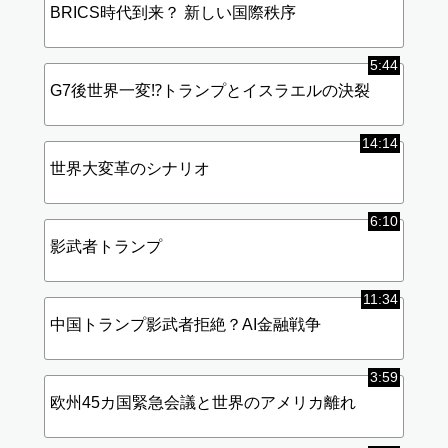
BRICS時代到来？ 新しい国際秩序
5:44
G7後世界一変⁉︎トランプとイスラエルの決裂
14:14
世界大変革のシナリオ
6:10
影武者トランプ
11:34
中国トランプ影武者拒絶？AI金融戦争
3:59
欧州45カ国緊急会議と世界のアメリカ離れ