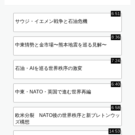
6:51
サウジ・イエメン戦争と石油危機
8:36
中東情勢と金市場〜熊本地震を巡る見解〜
7:24
石油・AIを巡る世界秩序の激変
6:40
中東・NATO・英国で進む世界再編
6:58
欧米分裂 NATO後の世界秩序と新ブレトンウッ
ズ構想
14:53