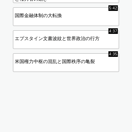
5:42
国際金融体制の大転換
4:37
エプスタイン文書波紋と世界政治の行方
4:35
米国権力中枢の混乱と国際秩序の亀裂
標
(使
準
用
画
中)
質