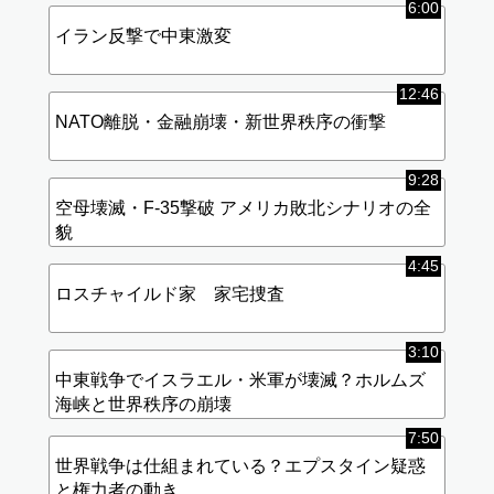
6:00
イラン反撃で中東激変
12:46
NATO離脱・金融崩壊・新世界秩序の衝撃
9:28
空母壊滅・F-35撃破 アメリカ敗北シナリオの全
貌
4:45
ロスチャイルド家 家宅捜査
3:10
中東戦争でイスラエル・米軍が壊滅？ホルムズ
海峡と世界秩序の崩壊
7:50
世界戦争は仕組まれている？エプスタイン疑惑
と権力者の動き