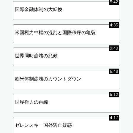
5:42
国際金融体制の大転換
4:35
米国権力中枢の混乱と国際秩序の亀裂
9:49
世界同時崩壊の兆候
6:48
欧米体制崩壊のカウントダウン
5:12
世界権力の再編
4:17
ゼレンスキー国外逃亡疑惑