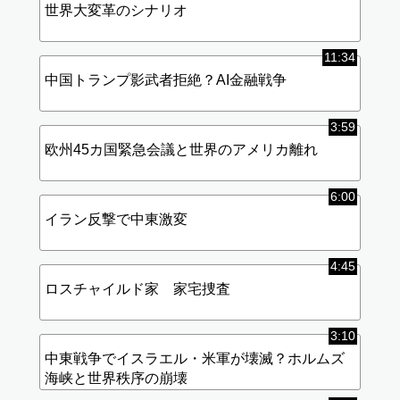
世界大変革のシナリオ
11:34
中国トランプ影武者拒絶？AI金融戦争
3:59
欧州45カ国緊急会議と世界のアメリカ離れ
6:00
イラン反撃で中東激変
4:45
ロスチャイルド家 家宅捜査
3:10
中東戦争でイスラエル・米軍が壊滅？ホルムズ
海峡と世界秩序の崩壊