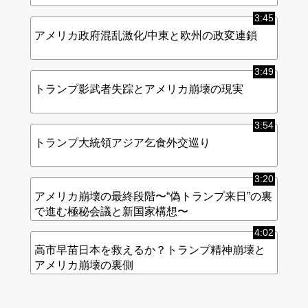
3:45
アメリカ政府混乱激化/中東と欧州の政変連鎖
3:49
トランプ影武者失踪とアメリカ崩壊の現実
3:54
トランプ大統領アジア乞食外交巡り
3:20
アメリカ崩壊の最終段階〜“偽トランプ来日”の裏
で進む極秘会議と新国家構想〜
4:02
高市早苗日本を救えるか？トランプ精神崩壊と
アメリカ崩壊の裏側