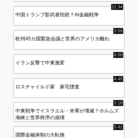
11:34
中国トランプ影武者拒絶？AI金融戦争
3:59
欧州45カ国緊急会議と世界のアメリカ離れ
6:00
イラン反撃で中東激変
4:45
ロスチャイルド家 家宅捜査
3:10
中東戦争でイスラエル・米軍が壊滅？ホルムズ
海峡と世界秩序の崩壊
5:42
国際金融体制の大転換