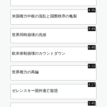
4:35
米国権力中枢の混乱と国際秩序の亀裂
9:49
世界同時崩壊の兆候
6:48
欧米体制崩壊のカウントダウン
5:12
世界権力の再編
4:17
ゼレンスキー国外逃亡疑惑
3:45