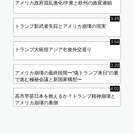
アメリカ政府混乱激化/中東と欧州の政変連鎖
3:49
トランプ影武者失踪とアメリカ崩壊の現実
3:54
トランプ大統領アジア乞食外交巡り
3:20
アメリカ崩壊の最終段階〜“偽トランプ来日”の裏
で進む極秘会議と新国家構想〜
4:02
高市早苗日本を救えるか？トランプ精神崩壊と
アメリカ崩壊の裏側