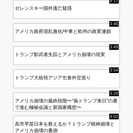
4:17
ゼレンスキー国外逃亡疑惑
3:45
アメリカ政府混乱激化/中東と欧州の政変連鎖
3:49
トランプ影武者失踪とアメリカ崩壊の現実
3:54
トランプ大統領アジア乞食外交巡り
3:20
アメリカ崩壊の最終段階〜“偽トランプ来日”の裏
で進む極秘会議と新国家構想〜
4:02
高市早苗日本を救えるか？トランプ精神崩壊と
アメリカ崩壊の裏側