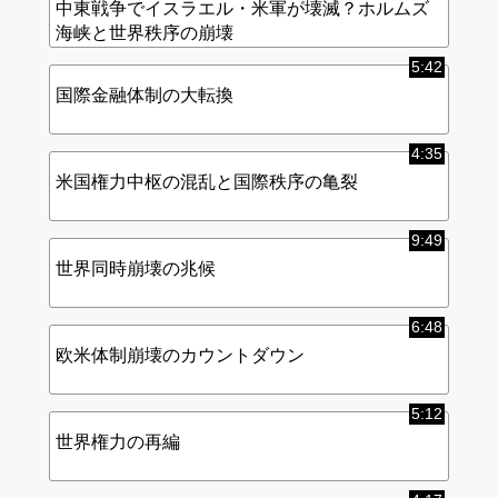
中東戦争でイスラエル・米軍が壊滅？ホルムズ
海峡と世界秩序の崩壊
5:42
国際金融体制の大転換
4:35
米国権力中枢の混乱と国際秩序の亀裂
9:49
世界同時崩壊の兆候
6:48
欧米体制崩壊のカウントダウン
5:12
世界権力の再編