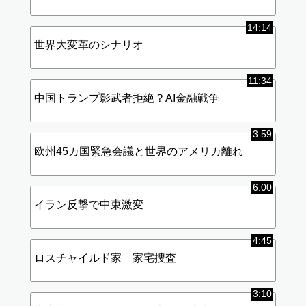
14:14
世界大変革のシナリオ
11:34
中国トランプ影武者拒絶？AI金融戦争
3:59
欧州45カ国緊急会議と世界のアメリカ離れ
6:00
イラン反撃で中東激変
4:45
ロスチャイルド家 家宅捜査
3:10