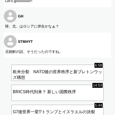
Let's gooooooo!!
GH
韓、北、はロシアに併合かなぁ？
STMHYT
北朝鮮の話、そうだったのですね。
6:58
欧米分裂 NATO後の世界秩序と新ブレトンウッ
ズ構想
14:53
BRICS時代到来？ 新しい国際秩序
5:44
G7後世界一変⁉︎トランプとイスラエルの決裂