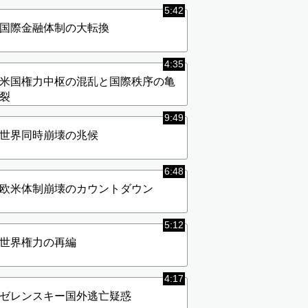
5:42
国際金融体制の大転換
4:35
米国権力中枢の混乱と国際秩序の亀
裂
9:49
世界同時崩壊の兆候
6:48
欧米体制崩壊のカウントダウン
5:12
世界権力の再編
4:17
ゼレンスキー国外逃亡疑惑