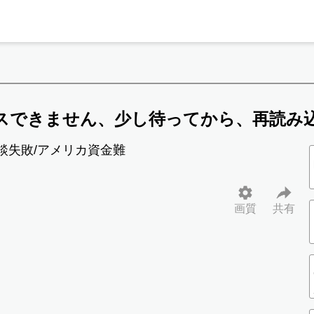
スできません、少し待ってから、再読み
談失敗/アメリカ資金難
画質
共有