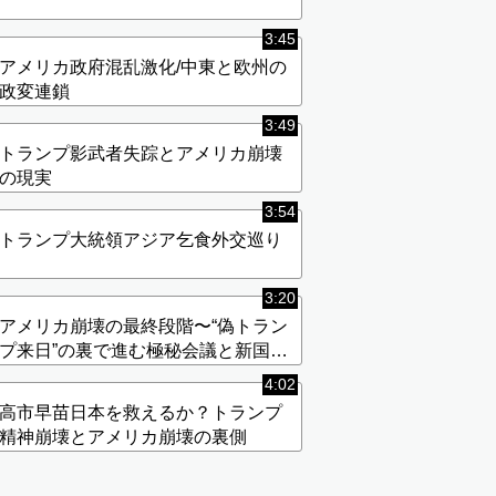
3:45
アメリカ政府混乱激化/中東と欧州の
政変連鎖
3:49
トランプ影武者失踪とアメリカ崩壊
の現実
3:54
トランプ大統領アジア乞食外交巡り
3:20
アメリカ崩壊の最終段階〜“偽トラン
プ来日”の裏で進む極秘会議と新国家
構想〜
4:02
高市早苗日本を救えるか？トランプ
精神崩壊とアメリカ崩壊の裏側