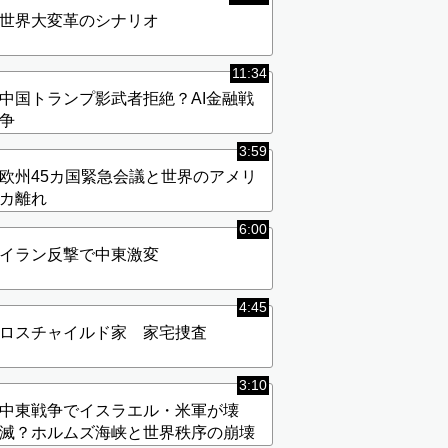
世界大変革のシナリオ
11:34
中国トランプ影武者拒絶？AI金融戦
争
3:59
欧州45カ国緊急会議と世界のアメリ
カ離れ
6:00
イラン反撃で中東激変
4:45
ロスチャイルド家 家宅捜査
3:10
中東戦争でイスラエル・米軍が壊
滅？ホルムズ海峡と世界秩序の崩壊