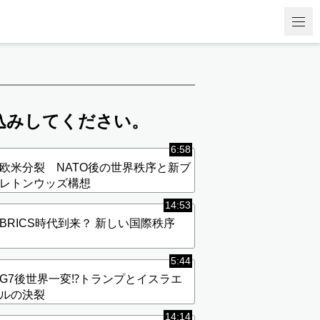
込みしてください。
6:58
欧米分裂 NATO後の世界秩序と新ブ
レトンウッズ構想
14:53
BRICS時代到来？ 新しい国際秩序
5:44
G7後世界一変⁉︎トランプとイスラエ
ルの決裂
14:14