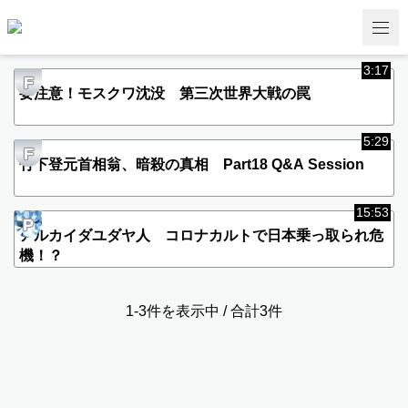
3:17
F
要注意！モスクワ沈没 第三次世界大戦の罠
5:29
F
竹下登元首相翁、暗殺の真相 Part18 Q&A Session
15:53
P
アルカイダユダヤ人 コロナカルトで日本乗っ取られ危
機！？
1-3件を表示中 / 合計3件