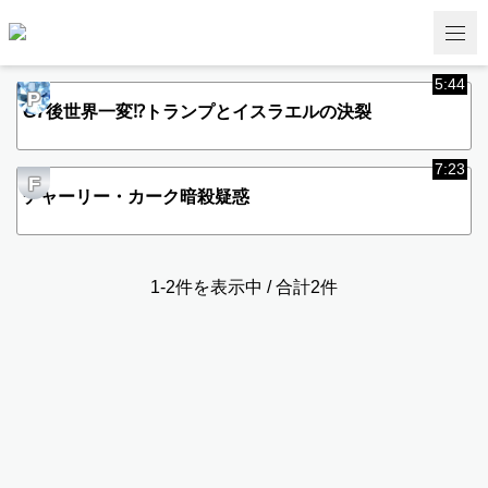
5:44
P
G7後世界一変⁉︎トランプとイスラエルの決裂
7:23
F
チャーリー・カーク暗殺疑惑
1-2件を表示中 / 合計2件