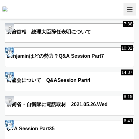
7:38
F
安倍首相 総理大臣辞任表明について
10:32
P
Benjaminはどの勢力？Q&A Session Part7
14:37
P
白龍会について Q&ASession Part4
8:19
F
防衛省・自衛隊に電話取材 2021.05.26.Wed
6:41
P
Q&A Session Part35