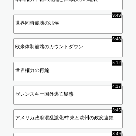
9:49
世界同時崩壊の兆候
6:48
欧米体制崩壊のカウントダウン
5:12
世界権力の再編
4:17
ゼレンスキー国外逃亡疑惑
3:45
アメリカ政府混乱激化/中東と欧州の政変連鎖
3:49