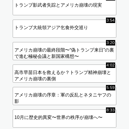
トランプ影武者失踪とアメリカ崩壊の現実
3:54
トランプ大統領アジア乞食外交巡り
3:20
アメリカ崩壊の最終段階〜“偽トランプ来日”の裏
で進む極秘会議と新国家構想〜
4:02
高市早苗日本を救えるか？トランプ精神崩壊と
アメリカ崩壊の裏側
5:59
アメリカ崩壊の序章：軍の反乱とネタニヤフの
影
8:33
10月に歴史的異変〜世界の秩序が崩壊へ〜