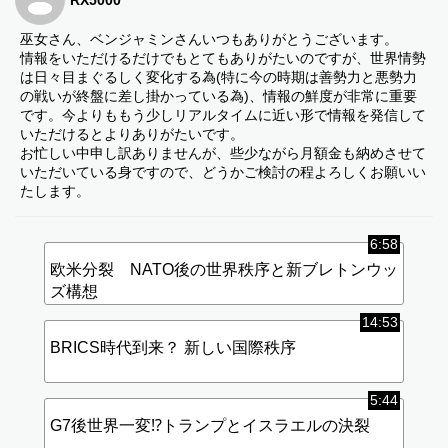
巫女さん、ベンジャミンさんいつもありがとうございます。
情報をいただけるだけでもとてもありがたいのですが、世界情勢
は日々目まぐるしく変化する為(特に今の時期は善勢力と悪勢力
の戦いが終盤に差し掛かっている為)、情報の鮮度が非常に重要
です。今よりももう少しリアルタイムに近い形で情報を発信して
いただけるとよりありがたいです。
お忙しい中申し訳ありませんが、些少ながら月額金も納めさせて
いただいている身ですので、どうかご検討の程よろしくお願いい
たします。
6:58
欧米分裂 NATO後の世界秩序と新ブレトンウッ
ズ構想
14:53
BRICS時代到来？ 新しい国際秩序
5:44
G7後世界一変⁉︎トランプとイスラエルの決裂