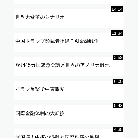
14:14
世界大変革のシナリオ
11:34
中国トランプ影武者拒絶？AI金融戦争
3:59
欧州45カ国緊急会議と世界のアメリカ離れ
6:00
イラン反撃で中東激変
5:42
国際金融体制の大転換
4:35
米国権力中枢の混乱と国際秩序の亀裂