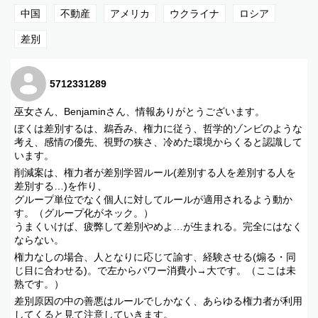
楽曲提供:ニコニコモンズ
中国
不動産
アメリカ
ウクライナ
ロシア
作者名:古根川広明
https://commons.nicovideo.jp/material/nc159672
差別
■エンディング
曲タイトル:Taiko Warrior
楽曲提供:ニコニコモンズ
5712331289
https://commons.nicovideo.jp/material/nc151215
巫女さん、Benjaminさん、情報ありがとうございます。
■日本最後の巫女twitter
https://twitter.com/hodophilaxjapan
ぼくは差別するは、鵜呑み、権力に従う、哲学的ゾンビのような
考え、感情の優先、視野の狭さ、冷めた環境からくると認識して
■お仕事のご依頼受付連絡先
います。
nihonsaigonomiko@gmail.com
削減案は、権力者が差別学習ルール(差別する人を差別する人を
■ベンジャミンフルフォード日本版公式サイト
差別する…)を作り、
https://benjaminfulford.com/
グループ単位でなく個人に対してルールが適用されるよう動か
す。（グループ化がネック。）
うまくいけば、疲弊して差別やめよ…が生まれる。完全にはなく
ならない。
権力なしの場合、人となりに応じて諭す、経験させる(煽る・同
じ目に合わせる)。で左からパワー消費小→大です。（ここは未
熟です。）
差別原因の中の善悪はルールでしかなく、あらゆる権力者が利用
してくると見て注意していきます。