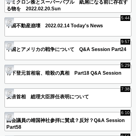
7:59
F
オミクロン株とスーパーバブル 紙屑になる前に存在す
る物を 2022.02.20.Sun
5:44
F
中国不動産崩壊 2022.02.14 Today's News
9:57
F
中国とアメリカの戦争について Q&A Session Part24
5:29
F
竹下登元首相翁、暗殺の真相 Part18 Q&A Session
7:38
F
安倍首相 総理大臣辞任表明について
6:10