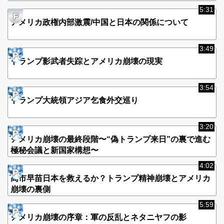
5:31
F
アメリカ政権内部激震/中国と日本の関係について
3:49
P
トランプ影武者失踪とアメリカ崩壊の現実
3:54
P
トランプ大統領アジア乞食外交巡り
3:20
P
アメリカ崩壊の最終段階〜“偽トランプ来日”の裏で進む
極秘会議と新国家構想〜
4:02
P
高市早苗日本を救えるか？トランプ精神崩壊とアメリカ
崩壊の裏側
5:59