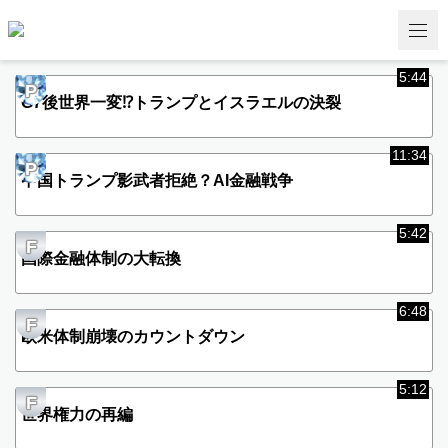
5:44
P
G7後世界一変⁉︎トランプとイスラエルの決裂
11:34
P
中国トランプ影武者拒絶？AI金融戦争
5:42
F
国際金融体制の大転換
6:48
F
欧米体制崩壊のカウントダウン
5:12
F
世界権力の再編