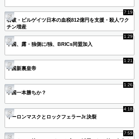
P
アメリカ崩壊の序章：軍の反乱とネタニヤフの影
7:19
F
石破・ビルゲイツ日本の血税812億円を支援・殺人ワク
チン増産
1:29
F
中国、露・独側に/独、BRICs同盟加入
1:21
F
中国新裏皇帝
1:26
F
中国一本勝ちか？
4:18
F
イーロンマスクとロックフェラーJr.決裂