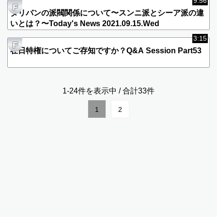
F
国会議員の靖国神社参拝に賛成？反対？Q&A Session
Part58
9:56
F
タリバンの派閥関係について〜スンニ派とシーア派の違
いとは？〜Today's News 2021.09.15.Wed
3:15
F
在日特権についてご存知ですか？Q&A Session Part53
1-24件を表示中 / 合計33件
1
2