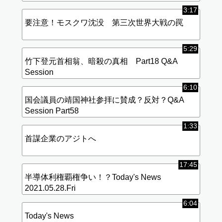
3:17
要注意！モスクワ沈没 第三次世界大戦の罠
5:29
竹下登元首相翁、暗殺の真相 Part18 Q&A
Session
6:10
国会議員の靖国神社参拝に賛成？反対？Q&A
Session Part58
1:33
首謀企業のアジトへ
17:45
半導体利権覇権争い！？Today's News
2021.05.28.Fri
6:04