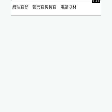
アルカイダユダヤ人 コロナカルトで日本乗っ
取られ危機！？
6:28
総理官邸 菅元官房長官 電話取材