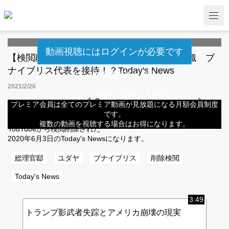
動画視聴にはログインが必要です
【検閲削除復元‼︎】総理官邸 ユダヤ犯罪組織 ブ
ナイブリス代表を接待！？Today's News
レンタル(30日) ￥500
2021/2/26
プレミア会員に登録￥1,980
8
プレミア会員は全てのプレミア動画が見放題になる月額会員制度
共有
です。
複数の動画を視聴する場合はお得になります。
YouTubeから検閲削除された
2020年6月3日のToday's Newsになります。
総理官邸
ユダヤ
ブナイブリス
削除検閲
Today's News
3:49
トランプ影武者失踪とアメリカ崩壊の現実