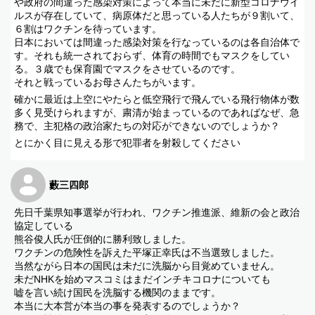
や政府の間違った感染対策によって本当に未だに新型コロナウイ
ルスが存在していて、病原体だと思っている人たちが９割いて、
６割はワクチンを待っています。
日本においては間違った感染対策を行なっているのは各自治体で
す。それも統一されておらず、体育の時間でもマスクをしてい
る。３歳でも保育園でマスクをさせているのです。
それと戦っているお母さんたちがいます。
確かに最近は上空にやたらと低空飛行で飛んでいる飛行物体が数
多く見受けられますが、粛清が始まっているのであればなぜ、急
務で、主犯格の政治家たちの対応ができないのでしょうか？
とにかく目に見える形で犯罪者を射殺してください
藪三四郎
先日千葉県知事選挙が行われ、ワクチン推進派、維新の会と政治
協定している
熊谷俊人氏が圧倒的に勝利致しました。
ワクチンの危険性を訴えた平塚正幸氏は不当選致しました。
当然ながら日本の国民は未だに洗脳から目覚めていません。
未だNHKを始めマスコミはまだインチキコロナについても
嘘を言い続け国民を洗脳する機関のままです。
本当に大本営が本当の事を発表するのでしょうか？