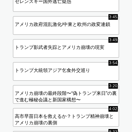
ゼレンスキー国外逃亡疑惑
3:45
アメリカ政府混乱激化/中東と欧州の政変連鎖
3:49
トランプ影武者失踪とアメリカ崩壊の現実
3:54
トランプ大統領アジア乞食外交巡り
3:20
アメリカ崩壊の最終段階〜“偽トランプ来日”の裏
で進む極秘会議と新国家構想〜
4:02
高市早苗日本を救えるか？トランプ精神崩壊と
アメリカ崩壊の裏側
8:33