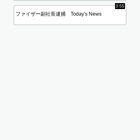
3:55
ファイザー副社長逮捕 Today's News
標
(使
準
用
画
中)
質
データ
使用量
が高く
なりま
す
低画
質に