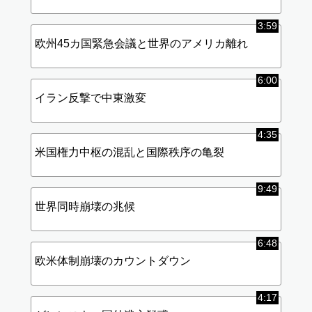
3:59
欧州45カ国緊急会議と世界のアメリカ離れ
6:00
イラン反撃で中東激変
4:35
米国権力中枢の混乱と国際秩序の亀裂
9:49
世界同時崩壊の兆候
6:48
欧米体制崩壊のカウントダウン
4:17