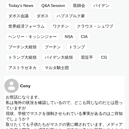
▫️当局とは具体的にどこを指しているのか？
Today's News
Q&A Session
医師会
バイデン
▫️トランプ元大統領なぜ危険なワクチンを作り推奨したのか？
▫️北富士演習場火災はレーザー照射の証拠を出すべきについて
ダボス会議
ダボス
ハプスブルク家
■エンディング曲
世界経済フォーラム
ワクチン
クラウス・シュワブ
音楽: The Devil's Horses
ミュージシャン: ndl$
ヘンリー・キッシンジャー
NSA
CIA
サイト:
https://icons8.com/music/
■日本最後の巫女twitter
プーチン大統領
プーチン
トランプ
https://twitter.com/hodophilaxjapan
トランプ大統領
バイデン大統領
習近平
CG
■お仕事のご依頼受付連絡先
nihonsaigonomiko@gmail.com
アストラゼネカ
マルタ騎士団
■ベンジャミンフルフォード日本版公式サイト
https://benjaminfulford.com/
Cony
お世話になります。
私は海外の状況を確認しているので、どこも同じなのだとは思っ
ていますが
現状、学校でマスクを強制させられている事実があるのはご存知
でしょうか？
取りたくても子供たちがマスクの害に晒されています。メディア