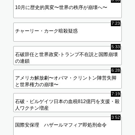
10月に歴史的異変〜世界の秩序が崩壊へ〜
7:23
チャーリー・カーク暗殺疑惑
5:33
石破辞任と世界政変-トランプ不在説と国際崩壊
の連鎖
6:28
アメリカ解放劇〜オバマ・クリントン陣営失脚
と世界権力の崩壊〜
7:19
石破・ビルゲイツ日本の血税812億円を支援・殺
人ワクチン増産
3:52
国際安保理 ハザールマフィア即処刑命令