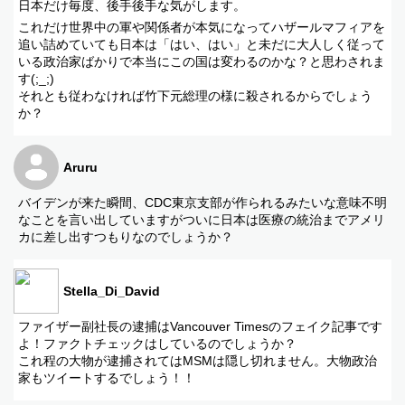
日本だけ毎度、後手後手な気がします。
これだけ世界中の軍や関係者が本気になってハザールマフィアを
追い詰めていても日本は「はい、はい」と未だに大人しく従って
いる政治家ばかりで本当にこの国は変わるのかな？と思わされま
す(;_;)
それとも従わなければ竹下元総理の様に殺されるからでしょう
か？
Aruru
バイデンが来た瞬間、CDC東京支部が作られるみたいな意味不明
なことを言い出していますがついに日本は医療の統治までアメリ
カに差し出すつもりなのでしょうか？
Stella_Di_David
ファイザー副社長の逮捕はVancouver Timesのフェイク記事です
よ！ファクトチェックはしているのでしょうか？
これ程の大物が逮捕されてはMSMは隠し切れません。大物政治
家もツイートするでしょう！！