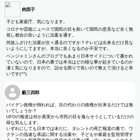
肉団子
子ども家庭庁、気になります。
コロナや芸能ニュースで国民の目を欺いて国民の意見など全く無
視し都合の良いように法案を通す。
何故ふざけた法案が次々通るのですか？テレビは出来るだけ見な
いようにしてますが、本当に良くなるのか不安です。
ベンジャミンさんのブログでもあまり日本サイドについて書かれ
ていないので、日本の裏では本当はどの様な事が起きているのか
凄く気になりますので、話せる限りで良いので教えて頂けると幸
いです(^^)
藪三四郎
バイデン政権が倒れれば、次の代わりの政権が出来るだけでは無
いでしょうか？
UFOの報道は何か真実から市民の目を逸らそうとしているだけの
様な気もします。
いずれにしても日本では未だに、タレントの死亡報道の裏で、ワ
クチンの迅速な承認に関する法案や、子どもや家庭を監視管理す