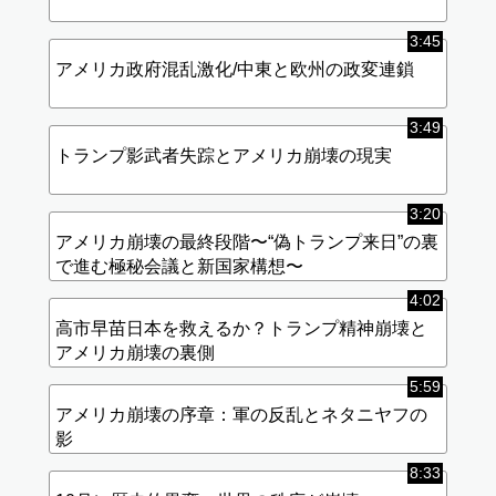
3:45
アメリカ政府混乱激化/中東と欧州の政変連鎖
3:49
トランプ影武者失踪とアメリカ崩壊の現実
3:20
アメリカ崩壊の最終段階〜“偽トランプ来日”の裏
で進む極秘会議と新国家構想〜
4:02
高市早苗日本を救えるか？トランプ精神崩壊と
アメリカ崩壊の裏側
5:59
アメリカ崩壊の序章：軍の反乱とネタニヤフの
影
8:33