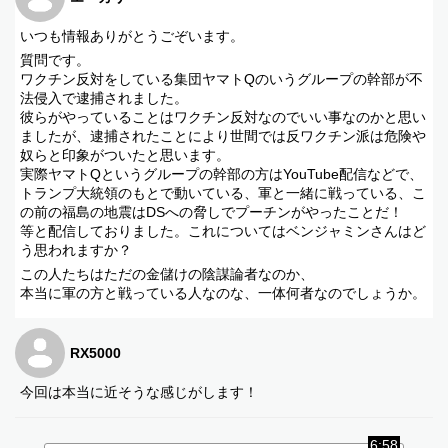
いつも情報ありがとうごぞいます。
質問です。
ワクチン反対をしている集団ヤマトQのいうグループの幹部が不
法侵入で逮捕されました。
彼らがやっていることはワクチン反対なのでいい事なのかと思い
ましたが、逮捕されたことにより世間では反ワクチン派は危険や
奴らと印象がついたと思います。
実際ヤマトQというグループの幹部の方はYouTube配信などで、
トランプ大統領のもとで動いている、軍と一緒に戦っている、こ
の前の福島の地震はDSへの脅しでプーチンがやったことだ！
等と配信しておりました。これについてはベンジャミンさんはど
う思われますか？
この人たちはただの金儲けの陰謀論者なのか、
本当に軍の方と戦っている人なのな、一体何者なのでしょうか。
RX5000
今回は本当に近そうな感じがします！
6:58