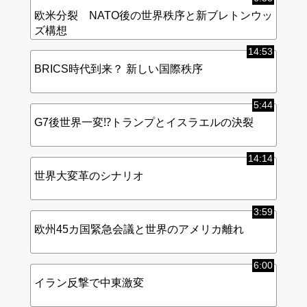
欧米分裂 NATO後の世界秩序と新ブレトンウッ
ズ構想
14:53
BRICS時代到来？ 新しい国際秩序
5:44
G7後世界一変⁉︎トランプとイスラエルの決裂
14:14
世界大変革のシナリオ
3:59
欧州45カ国緊急会議と世界のアメリカ離れ
6:00
イラン反撃で中東激変