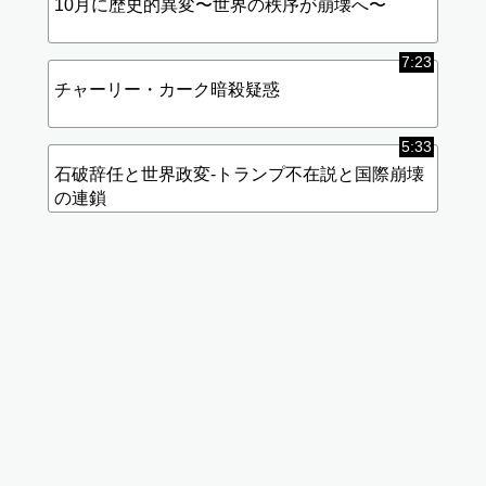
10月に歴史的異変〜世界の秩序が崩壊へ〜
7:23
チャーリー・カーク暗殺疑惑
5:33
石破辞任と世界政変-トランプ不在説と国際崩壊
の連鎖