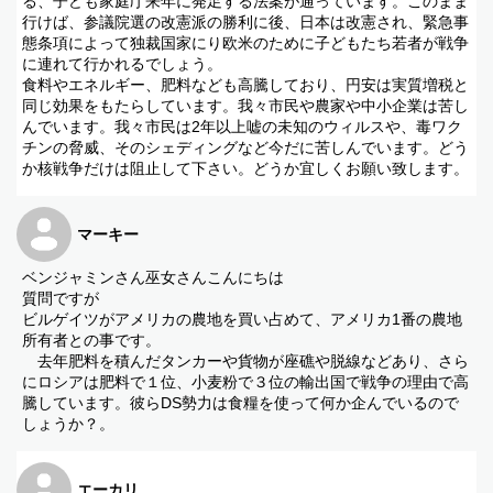
る、子ども家庭庁来年に発足する法案が通っています。このまま
行けば、参議院選の改憲派の勝利に後、日本は改憲され、緊急事
態条項によって独裁国家にり欧米のために子どもたち若者が戦争
に連れて行かれるでしょう。
食料やエネルギー、肥料なども高騰しており、円安は実質増税と
同じ効果をもたらしています。我々市民や農家や中小企業は苦し
んでいます。我々市民は2年以上嘘の未知のウィルスや、毒ワク
チンの脅威、そのシェディングなど今だに苦しんでいます。どう
か核戦争だけは阻止して下さい。どうか宜しくお願い致します。
マーキー
ベンジャミンさん巫女さんこんにちは
質問ですが
ビルゲイツがアメリカの農地を買い占めて、アメリカ1番の農地
所有者との事です。
去年肥料を積んだタンカーや貨物が座礁や脱線などあり、さら
にロシアは肥料で１位、小麦粉で３位の輸出国で戦争の理由で高
騰しています。彼らDS勢力は食糧を使って何か企んでいるので
しょうか？。
エーカリ