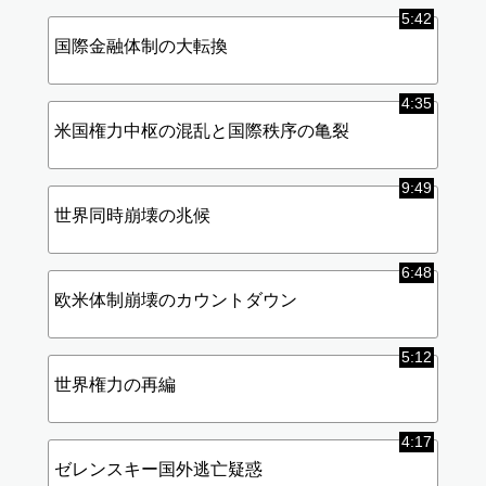
5:42
国際金融体制の大転換
4:35
米国権力中枢の混乱と国際秩序の亀裂
9:49
世界同時崩壊の兆候
6:48
欧米体制崩壊のカウントダウン
5:12
世界権力の再編
4:17
ゼレンスキー国外逃亡疑惑