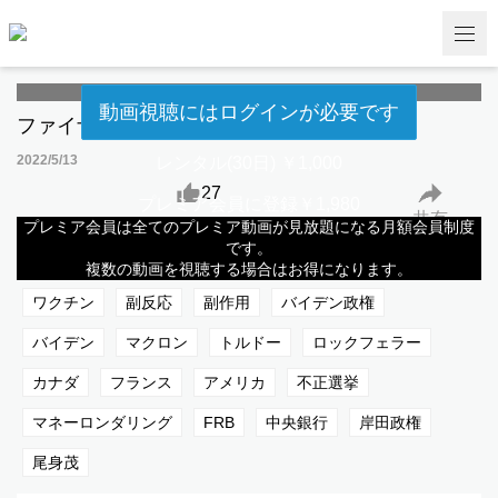
動画視聴にはログインが必要です
ファイザー副社長逮捕 Today's News
2022/5/13
レンタル(30日) ￥1,000
27
プレミア会員に登録￥1,980
共有
プレミア会員は全てのプレミア動画が見放題になる月額会員制度
です。
ランディ・ジョンソン
ファイザー
コロナ
複数の動画を視聴する場合はお得になります。
ワクチン
副反応
副作用
バイデン政権
バイデン
マクロン
トルドー
ロックフェラー
カナダ
フランス
アメリカ
不正選挙
マネーロンダリング
FRB
中央銀行
岸田政権
尾身茂