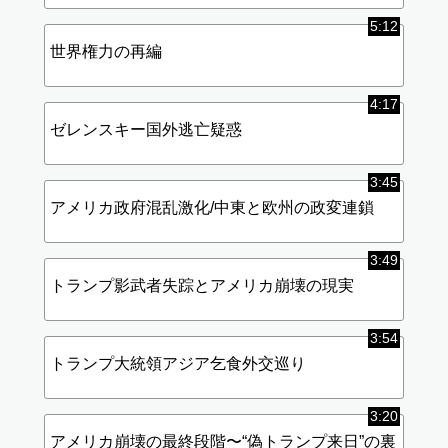
5:12
世界権力の再編
4:17
ゼレンスキー国外逃亡疑惑
3:45
アメリカ政府混乱激化/中東と欧州の政変連鎖
3:49
トランプ影武者失踪とアメリカ崩壊の現実
3:54
トランプ大統領アジア乞食外交巡り
3:20
アメリカ崩壊の最終段階〜“偽トランプ来日”の裏