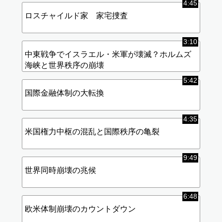
4:45
ロスチャイルド家 家宅捜査
3:10
中東戦争でイスラエル・米軍が壊滅？ホルムズ
海峡と世界秩序の崩壊
5:42
国際金融体制の大転換
4:35
米国権力中枢の混乱と国際秩序の亀裂
9:49
世界同時崩壊の兆候
6:48
欧米体制崩壊のカウントダウン