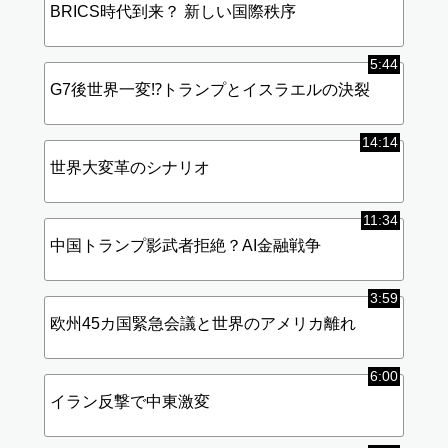
BRICS時代到来？ 新しい国際秩序
5:44
G7後世界一変⁉︎トランプとイスラエルの決裂
14:14
世界大変革のシナリオ
11:34
中国トランプ影武者拒絶？AI金融戦争
3:59
欧州45カ国緊急会議と世界のアメリカ離れ
6:00
イラン反撃で中東激変