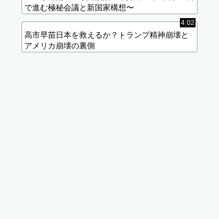
で進む極秘会議と新国家構想〜
4:02
高市早苗日本を救えるか？トランプ精神崩壊と
アメリカ崩壊の裏側
標
(使
準
用
画
中)
質
データ
使用量
が高く
なりま
す