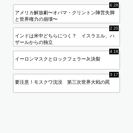
6:28
アメリカ解放劇〜オバマ・クリントン陣営失脚
と世界権力の崩壊〜
2:20
インドは米中どちらにつく？ イスラエル、ハ
ザールからの独立
4:18
イーロンマスクとロックフェラーJr.決裂
3:17
要注意！モスクワ沈没 第三次世界大戦の罠
標
(使
準