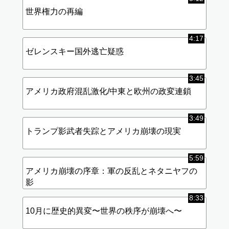
世界権力の再編
4:17
ゼレンスキー国外逃亡疑惑
3:45
アメリカ政府混乱激化/中東と欧州の政変連鎖
3:49
トランプ影武者失踪とアメリカ崩壊の現実
5:59
アメリカ崩壊の序章：軍の反乱とネタニヤフの
影
8:33
10月に歴史的異変〜世界の秩序が崩壊へ〜