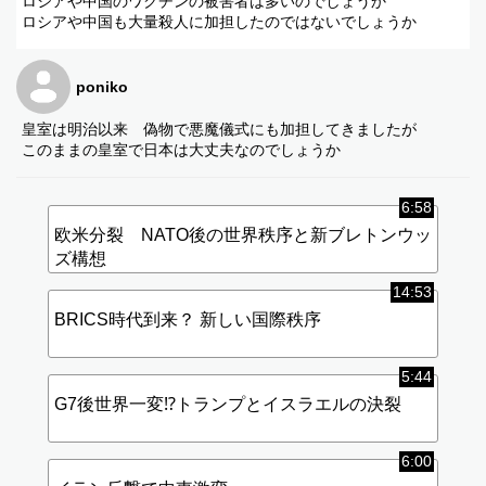
ロシアや中国のワクチンの被害者は多いのでしょうか
ロシアや中国も大量殺人に加担したのではないでしょうか
poniko
皇室は明治以来 偽物で悪魔儀式にも加担してきましたが
このままの皇室で日本は大丈夫なのでしょうか
6:58
欧米分裂 NATO後の世界秩序と新ブレトンウッ
ズ構想
14:53
BRICS時代到来？ 新しい国際秩序
5:44
G7後世界一変⁉︎トランプとイスラエルの決裂
6:00