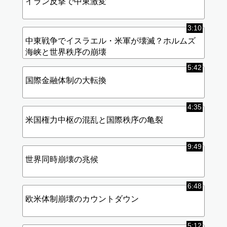
イラン反撃で中東激変
3:10
中東戦争でイスラエル・米軍が壊滅？ホルムズ
海峡と世界秩序の崩壊
5:42
国際金融体制の大転換
4:35
米国権力中枢の混乱と国際秩序の亀裂
9:49
世界同時崩壊の兆候
6:48
欧米体制崩壊のカウントダウン
5:12