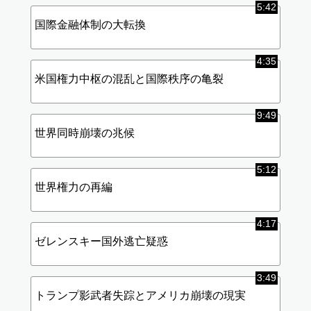
5:42
国際金融体制の大転換
4:35
米国権力中枢の混乱と国際秩序の亀裂
9:49
世界同時崩壊の兆候
5:12
世界権力の再編
4:17
ゼレンスキー国外逃亡疑惑
3:49
トランプ影武者失踪とアメリカ崩壊の現実