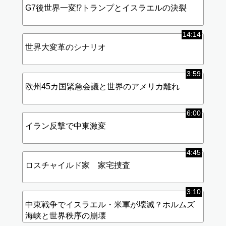
・10月7日事件の主犯格と名指し
G7後世界一変⁉︎トランプとイスラエルの決裂
・ハマス奇襲の資金提供疑惑
・ゼレンスキーの汚職疑惑が拡大
・英国亡命が“時間の問題”と指摘
14:14
⸻
世界大変革のシナリオ
7. 次に倒れる“最初のドミノ”は？
・ネタニヤフかゼレンスキーが最初との予測
3:59
・欧米政治のドミノ崩れが加速する可能性
欧州45カ国緊急会議と世界のアメリカ離れ
⸻
8. 日本が取るべき立場
6:00
・“悪魔崇拝カルト”に乗っ取られた米国とは距離を置くべき
イラン反撃で中東激変
・良心的アメリカが戻るまで関与を避けるべきとの主張
4:45
ロスチャイルド家 家宅捜査
3:10
中東戦争でイスラエル・米軍が壊滅？ホルムズ
海峡と世界秩序の崩壊