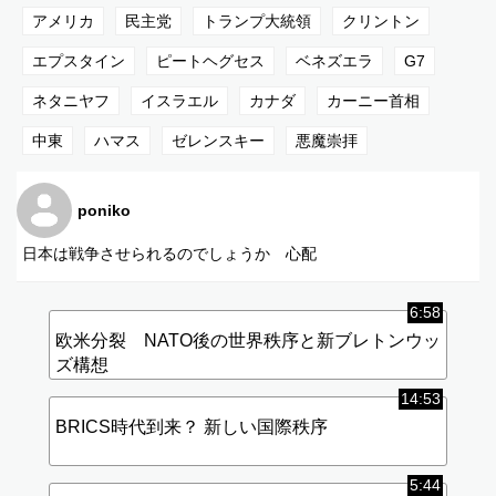
・政治・軍事セクターが不安定期に突入
アメリカ
民主党
トランプ大統領
クリントン
⸻
エプスタイン
ピートヘグセス
ベネズエラ
G7
3. 民主党 vs トランプ大統領の相互暴露戦争
・民主党がトランプ大統領のエプスタイン疑惑を公開
ネタニヤフ
イスラエル
カナダ
カーニー首相
・トランプ大統領側はクリントンらを逆調査
・欧米権力層で“暴露合戦”が激化
中東
ハマス
ゼレンスキー
悪魔崇拝
⸻
4. 米軍内での不満と“反乱状態”
poniko
・戦争長官ピート・ヘグセスが孤立
・ベネズエラ沖での事件などで軍の不信高まる
日本は戦争させられるのでしょうか 心配
⸻
5. “本物トランプ不在”と“偽物説”
6:58
・本物の190cmトランプは6月G7以降姿を見せず
欧米分裂 NATO後の世界秩序と新ブレトンウッ
・公に現れるのは“170cmの影武者”
ズ構想
・イスラエル寄りの行動に軍が激怒
・カナダのカーニー首相が関与の可能性
14:53
⸻
BRICS時代到来？ 新しい国際秩序
6. 中東と欧州での政変連鎖の兆候
・ネタニヤフがイスラエル議会で批判
5:44