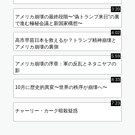
3:20
アメリカ崩壊の最終段階〜“偽トランプ来日”の裏
で進む極秘会議と新国家構想〜
4:02
高市早苗日本を救えるか？トランプ精神崩壊と
アメリカ崩壊の裏側
5:59
アメリカ崩壊の序章：軍の反乱とネタニヤフの
影
8:33
10月に歴史的異変〜世界の秩序が崩壊へ〜
7:23
チャーリー・カーク暗殺疑惑