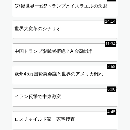
G7後世界一変⁉︎トランプとイスラエルの決裂
14:14
世界大変革のシナリオ
11:34
中国トランプ影武者拒絶？AI金融戦争
3:59
欧州45カ国緊急会議と世界のアメリカ離れ
6:00
イラン反撃で中東激変
4:45
ロスチャイルド家 家宅捜査