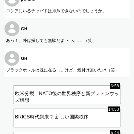
ロシアにいるチャバドは排斥できないのでしょうか。
GH
あっ！、外は探しても無駄だよ ～ ん .. .. （笑
GH
ブラックホ～ルは既に在る .. .. けど、気付け無いだけ（笑
6:58
欧米分裂 NATO後の世界秩序と新ブレトンウッ
ズ構想
14:53
BRICS時代到来？ 新しい国際秩序
5:44