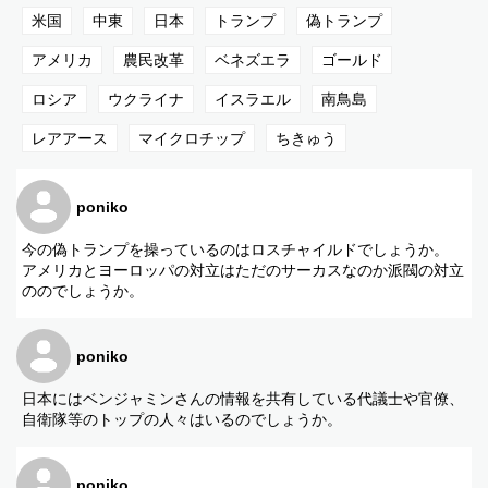
米国
中東
日本
トランプ
偽トランプ
5. ベネズエラ情勢の悪化
アメリカ
農民改革
ベネズエラ
ゴールド
6. 欧州各国で拡大する農民革命
ロシア
ウクライナ
イスラエル
南鳥島
7. ロシア・ウクライナ・イスラエルの緊迫局面
レアアース
マイクロチップ
ちきゅう
8. 日本・南鳥島沖レアアース問題
9. アメリカ住宅危機と金融崩壊
poniko
10. 「黄金時代到来」説への見解
11. アメリカの対日債務は返済されるのか
今の偽トランプを操っているのはロスチャイルドでしょうか。
アメリカとヨーロッパの対立はただのサーカスなのか派閥の対立
12. 2030年・超監視社会への警鐘
ののでしょうか。
13. 生存戦略としての「自給自足」
14. 本物のトランプの生死について
poniko
15. 番組締め・総括
日本にはベンジャミンさんの情報を共有している代議士や官僚、
自衛隊等のトップの人々はいるのでしょうか。
poniko