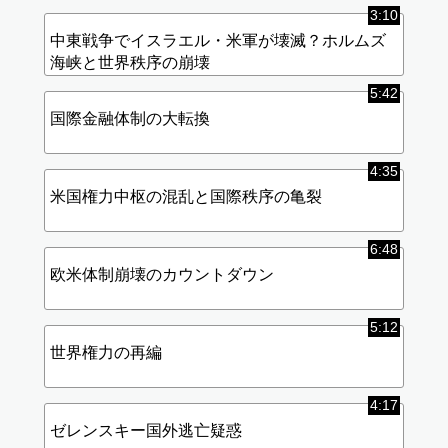
3:10
中東戦争でイスラエル・米軍が壊滅？ホルムズ
海峡と世界秩序の崩壊
5:42
国際金融体制の大転換
4:35
米国権力中枢の混乱と国際秩序の亀裂
6:48
欧米体制崩壊のカウントダウン
5:12
世界権力の再編
4:17
ゼレンスキー国外逃亡疑惑