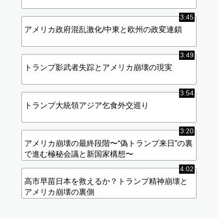
3:45
アメリカ政府混乱激化/中東と欧州の政変連鎖
3:49
トランプ影武者失踪とアメリカ崩壊の現実
3:54
トランプ大統領アジア乞食外交巡り
3:20
アメリカ崩壊の最終段階〜“偽トランプ来日”の裏
で進む極秘会議と新国家構想〜
4:02
高市早苗日本を救えるか？トランプ精神崩壊と
アメリカ崩壊の裏側