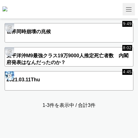
9:49
F
世界同時崩壊の兆候
8:02
F
太平洋沖M9最強クラス19万9000人推定死亡者数 内閣
府発表はなんだったのか？
4:45
P
2021.03.11Thu
1-3件を表示中 / 合計3件