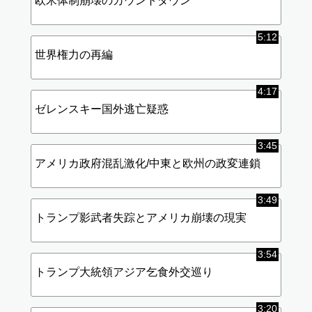
欧米体制崩壊のカウントダウン
5:12
世界権力の再編
4:17
ゼレンスキー国外逃亡疑惑
3:45
アメリカ政府混乱激化/中東と欧州の政変連鎖
3:49
トランプ影武者失踪とアメリカ崩壊の現実
3:54
トランプ大統領アジア乞食外交巡り
3:20