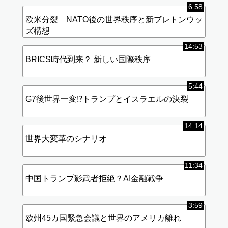
6:58
欧米分裂 NATO後の世界秩序と新ブレトンウッ
ズ構想
14:53
BRICS時代到来？ 新しい国際秩序
5:44
G7後世界一変⁉︎トランプとイスラエルの決裂
14:14
世界大変革のシナリオ
11:34
中国トランプ影武者拒絶？AI金融戦争
3:59
欧州45カ国緊急会議と世界のアメリカ離れ