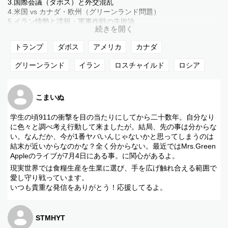
3.国際会議（ダボス）と外交混乱
4.米国 vs カナダ・欧州（グリーンランド問題）
5.イラン情勢と諜報・軍事作戦の失敗論
6.宗教界・国際世論からの正統性批判
7.米国国家再編・覇権後退シナリオ
トランプ
ダボス
アメリカ
カナダ
8.視聴者Q&A
- 背後勢力論（ロスチャイルド等）
グリーンランド
イラン
ロスチャイルド
ロシア
- 米欧対立の実態
- 日本の進路と外交戦略
- ロシア内部構造の分析
こまいぬ
9.総括・番組終了
学生の頃911の衝撃を目の当たりにしてから二十数年。自分なり
に色々と調べ考え行動して来ましたが。結局、先の事は分からな
い。なんだか、今が1番ヤバいんじゃないかと思ってしまうのは
結末が近いからなのかな？全く分からない。最近ではMrs.Green
Appleのライブが7月4日にある事。に関心があるよ。
現実世界では食糧生産を生業に選び、手を広げ触れ合える範囲で
愛し守り戦っています。
いつも貴重な発信をありがとう！応援してるよ。
STMHYT