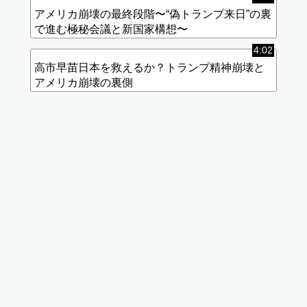
アメリカ崩壊の最終段階〜“偽トランプ来日”の裏
で進む極秘会議と新国家構想〜
4:02
高市早苗日本を救えるか？トランプ精神崩壊と
アメリカ崩壊の裏側
標準
画質
に切
り替
え
データ
使用量
が高く
なりま
す