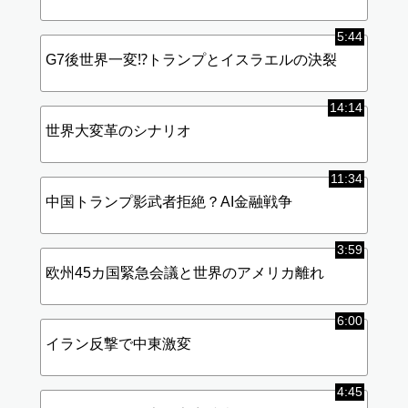
5:44
G7後世界一変⁉︎トランプとイスラエルの決裂
14:14
世界大変革のシナリオ
11:34
中国トランプ影武者拒絶？AI金融戦争
3:59
欧州45カ国緊急会議と世界のアメリカ離れ
6:00
イラン反撃で中東激変
4:45