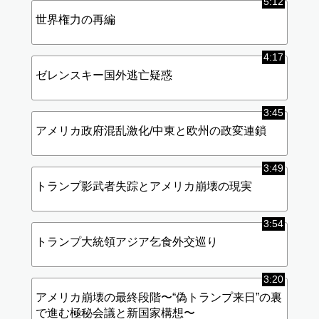
5:12
世界権力の再編
4:17
ゼレンスキー国外逃亡疑惑
3:45
アメリカ政府混乱激化/中東と欧州の政変連鎖
3:49
トランプ影武者失踪とアメリカ崩壊の現実
3:54
トランプ大統領アジア乞食外交巡り
3:20
アメリカ崩壊の最終段階〜“偽トランプ来日”の裏
で進む極秘会議と新国家構想〜