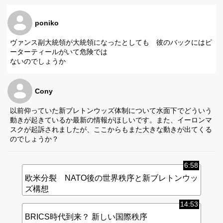
⑤ 日本の立場とホルムズ海峡問題
⑥ 石油と今後の世界経済
poniko
⑦ ピーター・ティールとデータセンター問題
ヴァンス副大統領が大統領になったとしても 彼のバックにはピ
ーターティールがいて危険では
ないのでしょうか
Cony
以前仰っていた新ブレトンウッズ体制について水面下でどういう
動きが起きているか最新の情報がほしいです。また、イーロンマ
スクが起訴されましたが、ここからもまた大きな動きが出てくる
のでしょうか？
6:58
欧米分裂 NATO後の世界秩序と新ブレトンウッ
ズ構想
14:53
BRICS時代到来？ 新しい国際秩序