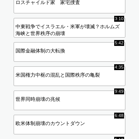
ロスチャイルド家 家宅捜査
3:10
中東戦争でイスラエル・米軍が壊滅？ホルムズ
海峡と世界秩序の崩壊
5:42
国際金融体制の大転換
4:35
米国権力中枢の混乱と国際秩序の亀裂
9:49
世界同時崩壊の兆候
6:48
欧米体制崩壊のカウントダウン