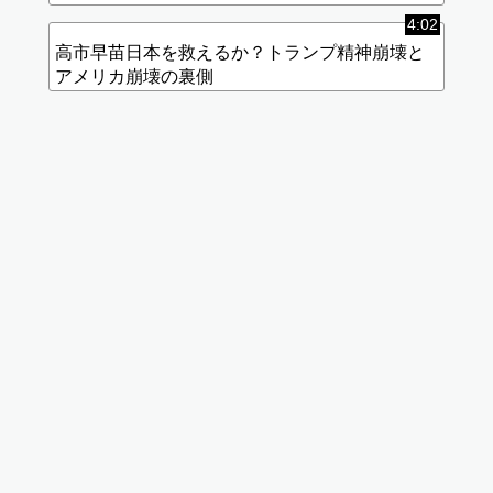
4:02
高市早苗日本を救えるか？トランプ精神崩壊と
アメリカ崩壊の裏側
標
(使
準
用
画
中)
質
データ
使用量
が高く
なりま
す
低画
質に