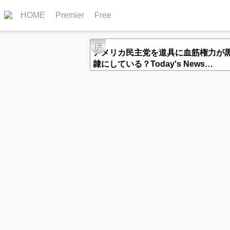
HOME
Premier
Free
F
アメリカ民主党を道具に血筋権力が
隷にしている？Today's News
2020.06.10.Thu