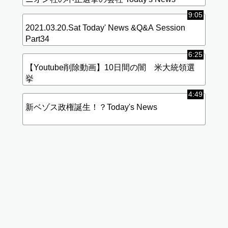
9:05
2021.03.20.Sat Today' News &Q&A Session
Part34
6:25
【Youtube削除動画】10日間の闇 米大統領選
挙
4:49
新ベゾス政権誕生！？Today's News
標
(使
準
用
画
中)
質