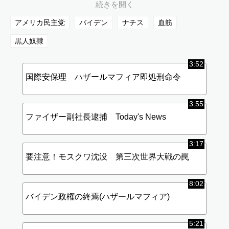
※お蔭様で質疑応答がかなりの量殺到していたので質疑応答に時
間配分を多く取らせていただきましたのでご了承いただけたら幸
アメリカ民主党
バイデン
ナチス
血筋
いです。
黒人奴隷
音楽: The Devil's Horses
ミュージシャン: ndl$
サイト:
https://icons8.com/music/
3:52
国際安保理 ハザールマフィア即処刑命令
3:55
ファイザー副社長逮捕 Today's News
3:17
要注意！モスクワ沈没 第三次世界大戦の罠
8:02
バイデン政権の終焉(ハザールマフィア)
5:21