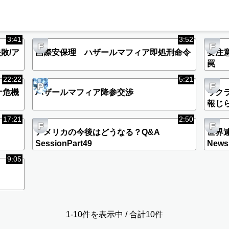
3:41
3:52
F
F
敗/ア
国際安保理 ハザールマフィア即処刑命令
要注
罠
22:22
5:21
P
F
ナ危機
ハザールマフィア降参交渉
ウク
報じ
17:21
2:50
F
F
アメリカの今後はどうなる？Q&A
世界連
SessionPart49
News
9:05
1-10件を表示中 / 合計10件