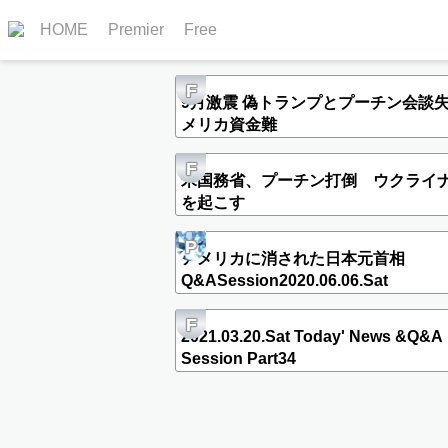
HOME
Premier
Free
F
9月激震 偽トランプとプーチン会談失
メリカ資金難
F
米国務省、プーチン打倒 ウクライ
を起こす
P
アメリカに消された日本元首相
Q&ASession2020.06.06.Sat
F
2021.03.20.Sat Today' News &Q&A
Session Part34