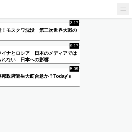
3:17
意！モスクワ沈没 第三次世界大戦の
9:17
ライナとロシア 日本のメディアでは
られない 日本への影響
5:09
邦政府誕生大筋合意か？Today's