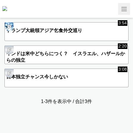
3:54
P
トランプ大統領アジア乞食外交巡り
2:20
F
インドは米中どちらにつく？ イスラエル、ハザールか
らの独立
3:08
F
日本独立チャンス今しかない
1-3件を表示中 / 合計3件