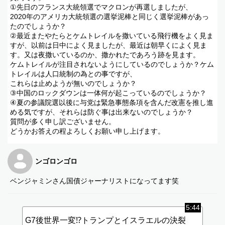
①先日のフランス大統領選でマクロンが再選しましたが、
2020年のアメリカ大統領選の選挙泥棒と同じく選挙泥棒があっ
たのでしょうか？
②最近またやたらとケムトレイルを撒いている飛行機をよく見ま
すが、以前は日中によく見ましたが、最近は朝早くによく見ま
す。又は夜撒いているのか、撒かれたであろう跡を見ます。
ケムトレイルが注目されないようにしているのでしょうか？ケム
トレイルは人口統制の為との事ですが、
これらは止めようが無いのでしょうか？
③中国のロックダウンは一体何が起こっているのでしょうか？
④夏の参議院選以後に与党は緊急事態条項を含んだ改憲を推し進
める気ですが、それらは防ぐ事は出来ないのでしょうか？
質問が多く申し訳ございません。
どうかお答えの程よろしくお願い申し上げます。
ンゴロンゴロ
ベンジャミンさん国債ジャーナリストになってます笑
5:44
G7後世界一変⁉︎トランプとイスラエルの決裂