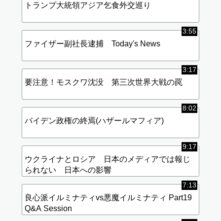
トランプ大統領アジア乞食外交巡り
3:55
ファイザー副社長逮捕 Today's News
3:17
要注意！モスクワ沈没 第三次世界大戦の罠
8:02
バイデン政権の終焉(ハザールマフィア)
9:17
ウクライナとロシア 日本のメディアでは報じ
られない 日本への影響
7:13
良心派イルミナティvs悪魔イルミナティ Part19
Q&A Session