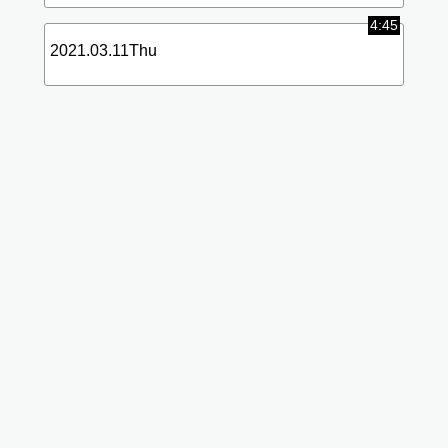
4:45
2021.03.11Thu
標
(使
準
用
画
中)
質
データ
使用量
が高く
なりま
す
低画
質に