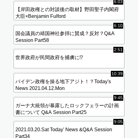
6:03
【岸田政権との対談後の取材】野田聖子内閣府
大臣×Benjamin Fulford
6:10
国会議員の靖国神社参拝に賛成？反対？Q&A
Session Part58
2:51
世界政府が民間政府を捕虜に⁉︎
10:39
バイデン政権を操る地下アジト！？Today's
News 2021.04.12.Mon
9:45
ガーナ大統領が暴露したロックフェラーの計画
書について Q&A Session Part25
9:05
2021.03.20.Sat Today' News &Q&A Session
Part34