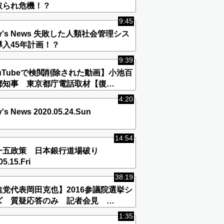
取られ危機！？
9:45
ay's News 失敗した人類社会管理シス
導入45年計画！？
9:39
uTubeで検閲削除された動画】小池百
都知事 東京都庁電話取材【復
！】
4:20
's News 2020.05.24.Sun
14:54
一五政策 日本銀行道場破り
05.15.Fri
38:19
進党代表岡田克也】2016参議院選挙シ
ズ 質疑応答のみ 記者会見
07.01
1:35