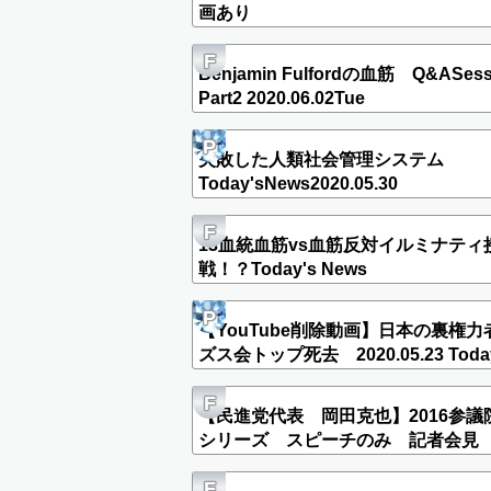
画あり
F
Benjamin Fulfordの血筋 Q&ASess
Part2 2020.06.02Tue
P
失敗した人類社会管理システム
Today'sNews2020.05.30
F
13血統血筋vs血筋反対イルミナティ
戦！？Today's News
P
【YouTube削除動画】日本の裏権力
ズス会トップ死去 2020.05.23 Today
News
F
【民進党代表 岡田克也】2016参議
シリーズ スピーチのみ 記者会
2016.07.01.Fri
F