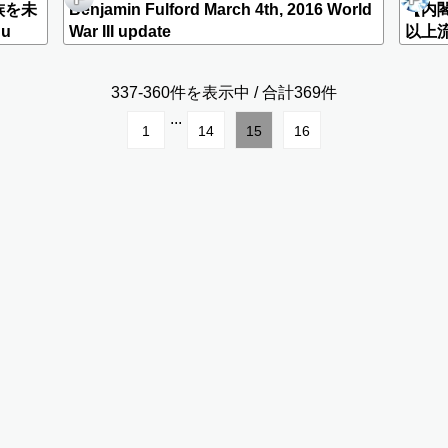
族を未
Benjamin Fulford March 4th, 2016 World
【内
u
War III update
以上
会見の
337-360件を表示中 / 合計369件
...
1
14
15
16