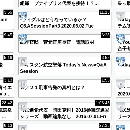
組織 ブナイブリス代表を接待！？
乗っ
Today's News
3:55
11:13
P
F
ion
▫️ウィグルはどうなっているか？
Tod
Q&ASessionPart3 2020.06.02.Tue
テム
9:45
6:28
P
P
総理官邸 菅元官房長官 電話取材
【Yo
合子
元！
5:16
3:53
F
P
接
パキスタン航空墜落 Today's News×Q&A
Today
Session
3:13
1:53
F
F
者イエ
５／２１刑事告発の真相とは？
五・
's
2020.
28:42
1:06:45
F
F
院選挙
【民進党代表 岡田克也】2016参議院選挙
【民
見
シリーズ 動画編集なし 2016.07.01.Fri
リー
2016.
8:13
27:38
F
P