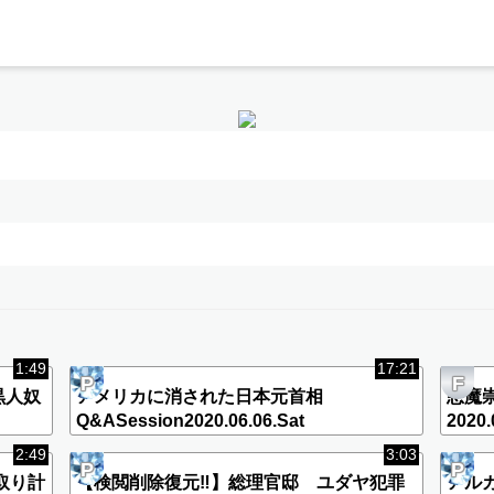
1:49
17:21
P
F
黒人奴
アメリカに消された日本元首相
悪魔
Q&ASession2020.06.06.Sat
2020.
2:49
3:03
P
P
取り計
【検閲削除復元‼︎】総理官邸 ユダヤ犯罪
アル