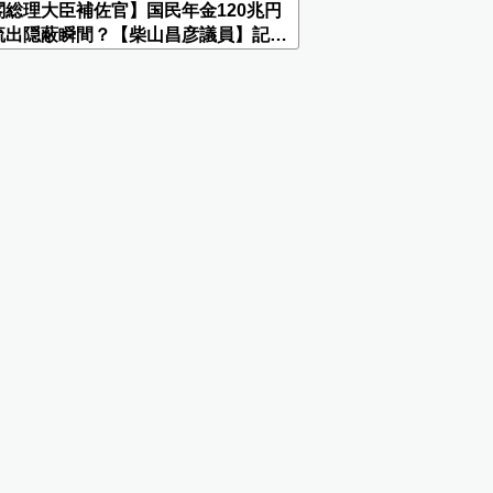
閣総理大臣補佐官】国民年金120兆円
流出隠蔽瞬間？【柴山昌彦議員】記者
はずが演説 2016.02.24