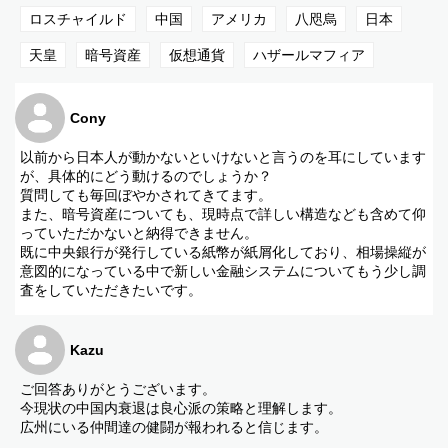
・日本の偽天皇問題と今後
・暗号資産（仮想通貨）の今後
ロスチャイルド
中国
アメリカ
八咫烏
日本
・中国の現状とハザールマフィア問題
天皇
暗号資産
仮想通貨
ハザールマフィア
Cony
以前から日本人が動かないといけないと言うのを耳にしています
が、具体的にどう動けるのでしょうか？
質問しても毎回ぼやかされてきてます。
また、暗号資産についても、現時点で詳しい構造なども含めて仰
っていただかないと納得できません。
既に中央銀行が発行している紙幣が紙屑化しており、相場操縦が
意図的になっている中で新しい金融システムについてもう少し調
査をしていただきたいです。
Kazu
ご回答ありがとうございます。
今現状の中国内衰退は良心派の策略と理解します。
広州にいる仲間達の健闘が報われると信じます。