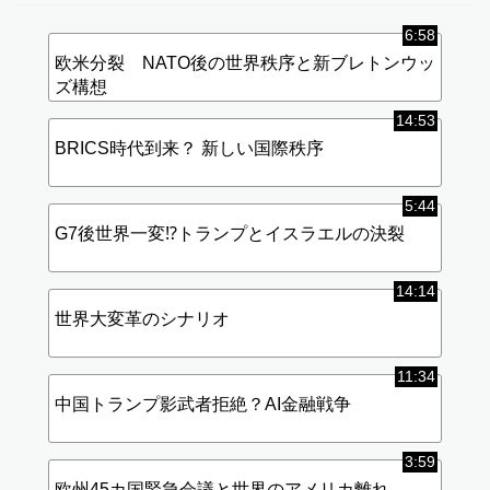
6:58
欧米分裂 NATO後の世界秩序と新ブレトンウッ
ズ構想
14:53
BRICS時代到来？ 新しい国際秩序
5:44
G7後世界一変⁉︎トランプとイスラエルの決裂
14:14
世界大変革のシナリオ
11:34
中国トランプ影武者拒絶？AI金融戦争
3:59
欧州45カ国緊急会議と世界のアメリカ離れ