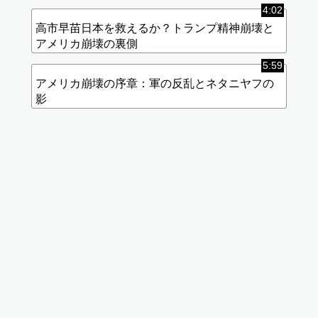
4:02
高市早苗日本を救えるか？トランプ精神崩壊と
アメリカ崩壊の裏側
5:59
アメリカ崩壊の序章：軍の反乱とネタニヤフの
影
標
(使
準
用
画
中)
質
データ
使用量
が高く
なりま