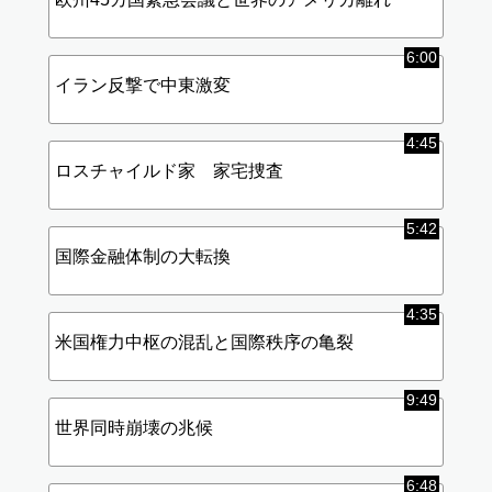
6:00
イラン反撃で中東激変
4:45
ロスチャイルド家 家宅捜査
5:42
国際金融体制の大転換
4:35
米国権力中枢の混乱と国際秩序の亀裂
9:49
世界同時崩壊の兆候
6:48