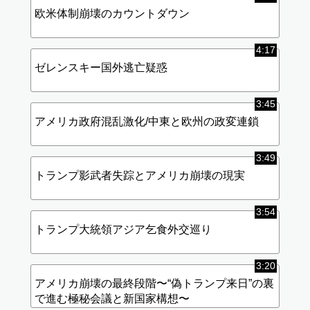
欧米体制崩壊のカウントダウン
4:17
ゼレンスキー国外逃亡疑惑
3:45
アメリカ政府混乱激化/中東と欧州の政変連鎖
3:49
トランプ影武者失踪とアメリカ崩壊の現実
3:54
トランプ大統領アジア乞食外交巡り
3:20
アメリカ崩壊の最終段階〜“偽トランプ来日”の裏
で進む極秘会議と新国家構想〜