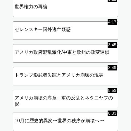
世界権力の再編
4:17
ゼレンスキー国外逃亡疑惑
3:45
アメリカ政府混乱激化/中東と欧州の政変連鎖
3:49
トランプ影武者失踪とアメリカ崩壊の現実
5:59
アメリカ崩壊の序章：軍の反乱とネタニヤフの
影
8:33
10月に歴史的異変〜世界の秩序が崩壊へ〜