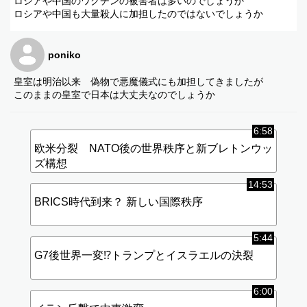
ロシアや中国のワクチンの被害者は多いのでしょうか
ロシアや中国も大量殺人に加担したのではないでしょうか
poniko
皇室は明治以来 偽物で悪魔儀式にも加担してきましたが
このままの皇室で日本は大丈夫なのでしょうか
6:58
欧米分裂 NATO後の世界秩序と新ブレトンウッ
ズ構想
14:53
BRICS時代到来？ 新しい国際秩序
5:44
G7後世界一変⁉︎トランプとイスラエルの決裂
6:00