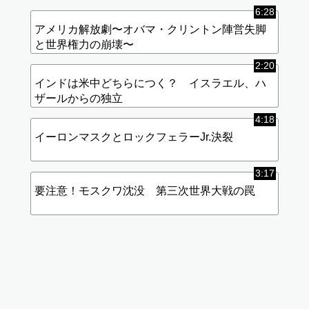
6:28
アメリカ解放劇〜オバマ・クリントン陣営失脚
と世界権力の崩壊〜
2:20
インドは米中どちらにつく？ イスラエル、ハ
ザールからの独立
4:18
イーロンマスクとロックフェラーJr.決裂
3:17
要注意！モスクワ沈没 第三次世界大戦の罠
標準
画質