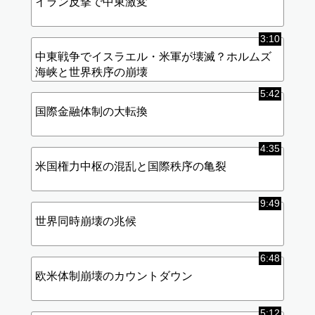
イラン反撃で中東激変
3:10
中東戦争でイスラエル・米軍が壊滅？ホルムズ
海峡と世界秩序の崩壊
5:42
国際金融体制の大転換
4:35
米国権力中枢の混乱と国際秩序の亀裂
9:49
世界同時崩壊の兆候
6:48
欧米体制崩壊のカウントダウン
5:12