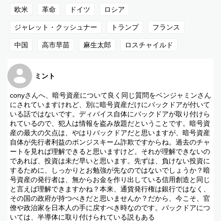
6. フランス、崩壊が続く国家
欧米
革命
ドイツ
ロシア
7. 最初に倒れるのは誰か？「ドミノ倒し」予測
ジャレット・クッシュナー
トランプ
フランス
8. アメリカ、軍を指揮していない「トランプ」
中国
高市早苗
麻生太郎
ロスチャイルド
9.視聴者さんからのコメント返答
ミント
conyさんへ、暗号資産について良く同じ質問をベンジャミンさん
にされていますけれど、別に暗号資産だけにバックドアが付いて
いる話ではないです。ディバイス自体にバックドアが取り付けら
れているので、犯人は情報を盗み放題だということです。暗号資
産の最大の欠点は、やはりバックドアだと思いますが、暗号資産
自体が先行者利益のポンジスキーム詐欺ですからね。過去のチャ
ートを見れば理解できると思いますけど。それが理解できないの
であれば、投資は未だ早いと思います。先ずは、負けない投資に
するために、しっかりとお勉強が先なのではないでしょうか？暗
号資産の発行者は、無からお金を作り出している信用創造と同じ
と言えば理解できますかね？本来、通貨発行権は銀行ではなく、
その国の政府が持つべきだと思いませんか？だから、今こそ、官
僚や政治家を日本人の手に戻すべき時なのです。バックドアにつ
いては、半導体に取り付けられている説もある