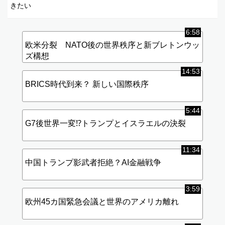
きたい
6:58
欧米分裂 NATO後の世界秩序と新ブレトンウッ
ズ構想
14:53
BRICS時代到来？ 新しい国際秩序
5:44
G7後世界一変⁉︎トランプとイスラエルの決裂
11:34
中国トランプ影武者拒絶？AI金融戦争
3:59
欧州45カ国緊急会議と世界のアメリカ離れ