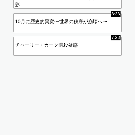
影
8:33
10月に歴史的異変〜世界の秩序が崩壊へ〜
7:23
チャーリー・カーク暗殺疑惑
標
(使
準
用
画
中)
質
データ
使用量
が高く