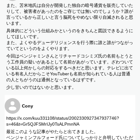
また、苫米地氏は自分が開発した独自の暗号通貨を販売していた
りして、被害者があったのをご存じでは無いのでしょうか？誰が
言っているから正しいと言う脳死をやめない限り自滅されると思
います。
具体的にどういう仕組みかというのをきちんと図説できるように
してほしいです。
また、よくやるデューデリジェンスを行う際に誰と誰がつながっ
ていてというのをよくやります。
今回はベンジャミンさんとリチャードコシミズ氏の名前もとうと
う工作員の疑いがあるとして名前があがっています。ざわついて
いる以上何かしらの対応をするべきだと思います。テレビに出て
いる有名人だからこそYouTuberも名前が知られている人は普通
の人とちがうのは通例となっているはずです。
少し甘いのではないかと思います。
Cony
https://x.com/kuu331108/status/2002330927347937746?
s=46&t=Gr5QJFSMrIJy0TsALPmnNA
最近このような記事がやたらと出てきました。
ベンジャミンフルフォード氏についてしっかりと弁明していただ