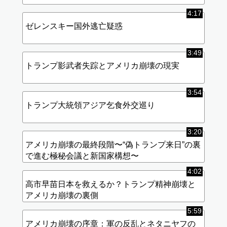
4:17
ゼレンスキー国外逃亡疑惑
3:49
トランプ影武者失踪とアメリカ崩壊の現実
3:54
トランプ大統領アジア乞食外交巡り
3:20
アメリカ崩壊の最終段階〜“偽トランプ来日”の裏
で進む極秘会議と新国家構想〜
4:02
高市早苗日本を救えるか？トランプ精神崩壊と
アメリカ崩壊の裏側
5:59
アメリカ崩壊の序章：軍の反乱とネタニヤフの