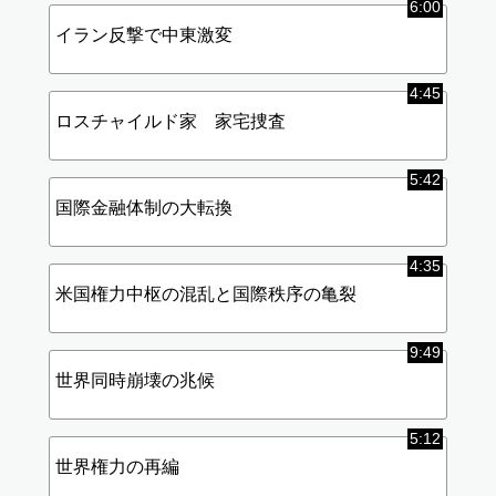
6:00
イラン反撃で中東激変
4:45
ロスチャイルド家 家宅捜査
5:42
国際金融体制の大転換
4:35
米国権力中枢の混乱と国際秩序の亀裂
9:49
世界同時崩壊の兆候
5:12
世界権力の再編