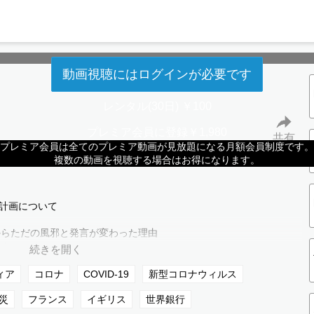
動画視聴にはログインが必要です
レンタル(30日) ￥100
プレミア会員に登録￥1,980
共有
プレミア会員は全てのプレミア動画が見放題になる月額会員制度です。
させて頂いたQ&ASessionPart32の動画になります。
複数の動画を視聴する場合はお得になります。
の計画について
兵器からただの風邪と発言が変わった理由
ったのか？
ィア
コロナ
COVID-19
新型コロナウィルス
災
フランス
イギリス
世界銀行