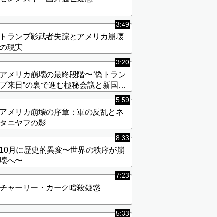
3:49
トランプ影武者失踪とアメリカ崩壊
の現実
3:20
アメリカ崩壊の最終段階〜“偽トラン
プ来日”の裏で進む極秘会議と新国家
構想〜
5:59
アメリカ崩壊の序章：軍の反乱とネ
タニヤフの影
8:33
10月に歴史的異変〜世界の秩序が崩
壊へ〜
7:23
チャーリー・カーク暗殺疑惑
5:33