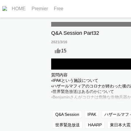
HOME
Premier
Free
Q&A Session Part32
2021/3/16
15
この動画はBenjamin Fulfordさんに収録
質問内容
▫️IPAKという施設について
▫️ハザールマフィアのコロナが終わった後
▫️世界緊急放送はあるのかについて
▫️Benjaminさんがコロナは危険な生物
▫️東日本大震災はHAARPではなく核兵器だ
■エンディング曲
Q&A Session
IPAK
ハザールマフ
音楽: The Devil's Horses
ミュージシャン: ndl$
世界緊急放送
HAARP
東日本大震
サイト:
https://icons8.com/music/