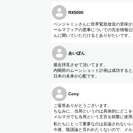
■日本最後の巫女twitter
https://twitter.com/hodophilaxjapan
RX5000
■お仕事のご依頼受付連絡先
ベンジャミンさんに世界緊急放送の意味が
nihonsaigonomiko@gmail.com
ールマフィアの悪事についての完全情報公
んに聞いていただけるとありがたいです。
あいぼん
最近拝見させて頂いてます。
内閣府のムーンショット計画は成功すると
日本の未来が心配です。
Cony
ご返答ありがとうございます。
ちなみに、当局というのは具体的にどこを
メルマガでも当局という文言を頻繁に使用
私たちにとって重要なのは反論されないレ
今後、陰謀論と言われたくないので、メル