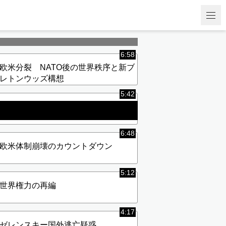
6:58
欧米分裂 NATO後の世界秩序と新ブ
レトンウッズ構想
5:42
国際金融体制の大転換
6:48
欧米体制崩壊のカウントダウン
5:12
世界権力の再編
4:17
ゼレンスキー国外逃亡疑惑