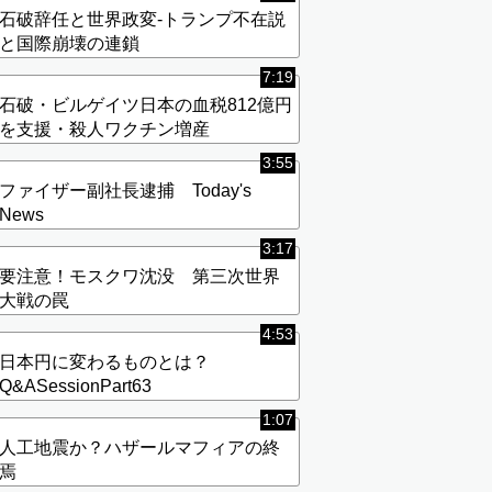
石破辞任と世界政変-トランプ不在説
と国際崩壊の連鎖
7:19
石破・ビルゲイツ日本の血税812億円
を支援・殺人ワクチン増産
3:55
ファイザー副社長逮捕 Today's
News
3:17
要注意！モスクワ沈没 第三次世界
大戦の罠
4:53
日本円に変わるものとは？
Q&ASessionPart63
1:07
人工地震か？ハザールマフィアの終
焉