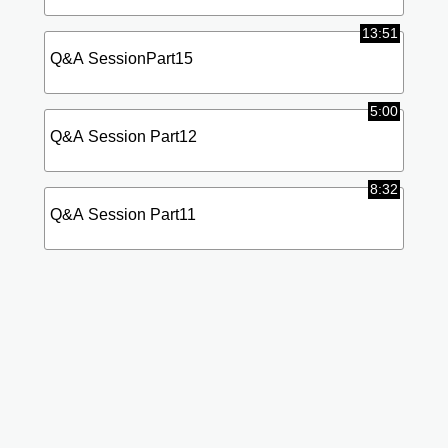
13:51
Q&A SessionPart15
5:00
Q&A Session Part12
8:32
Q&A Session Part11
標
(使
準
用
画
中)
質