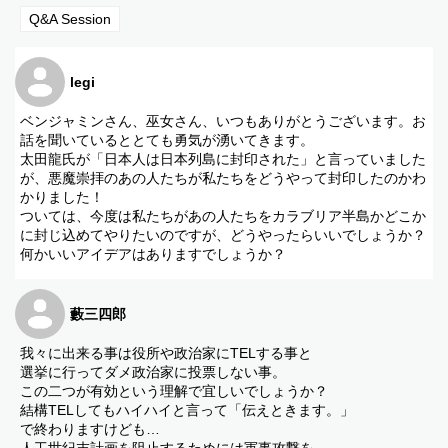
サイト:
https://icons8.com/music/
Q&A Session
■日本最後の巫女twitter
https://twitter.com/hodophilaxjapan
legi
■お仕事のご依頼受付連絡先
nihonsaigonomiko@gmail.com
ベンジャミンさん、巫女さん、いつもありがとうございます。お
■ベンジャミンフルフォード日本版公式サイト
話を聞いているととても勇気が湧いてきます。
https://benjaminfulford.com/
太田龍氏が「日本人は日本列島に封印された」と言っていました
が、悪魔崇拝のあの人たちが私たちをどうやって封印したのかわ
かりました！
ついては、今度は私たちがあの人たちをカラブリア半島かどこか
に封じ込めてやりたいのですが、どうやったらいいでしょうか？
何かいいアイデアはありますでしょうか？
藪三四郎
我々に出来る事は役所や政治家にTELする事と
選挙に行ってダメ政治家に投票しない事。
この二つが有効という理解で宜しいでしょうか？
結構TELしてもハイハイと言って「伝えときます。」
で終わりますけども…