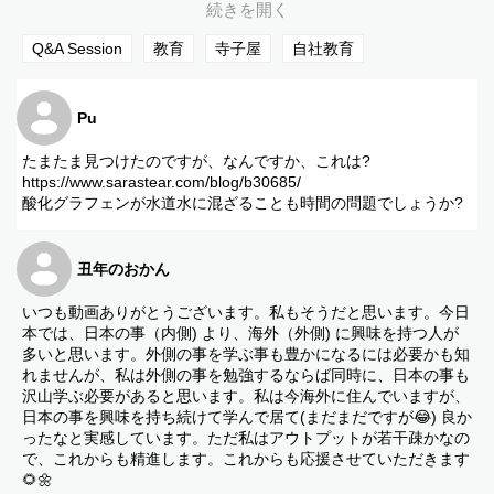
音楽: The Devil's Horses
ミュージシャン: ndl$
サイト:
https://icons8.com/music/
Q&A Session
教育
寺子屋
自社教育
■日本最後の巫女twitter
https://twitter.com/hodophilaxjapan
Pu
■お仕事のご依頼受付連絡先
nihonsaigonomiko@gmail.com
たまたま見つけたのですが、なんですか、これは?
https://www.sarastear.com/blog/b30685/
■ベンジャミンフルフォード日本版公式サイト
酸化グラフェンが水道水に混ざることも時間の問題でしょうか?
https://benjaminfulford.com/
丑年のおかん
いつも動画ありがとうございます。私もそうだと思います。今日
本では、日本の事（内側) より、海外（外側) に興味を持つ人が
多いと思います。外側の事を学ぶ事も豊かになるには必要かも知
れませんが、私は外側の事を勉強するならば同時に、日本の事も
沢山学ぶ必要があると思います。私は今海外に住んでいますが、
日本の事を興味を持ち続けて学んで居て(まだまだですが😂) 良か
ったなと実感しています。ただ私はアウトプットが若干疎かなの
で、これからも精進します。これからも応援させていただきます
🌻🌼