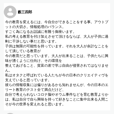
藪三四郎
今の教育を変えるには、今自分ができることをする事。アウトプ
ットの大切さ。情報処理のバランス。
すごく為になるお話誠に有難う御座います。
私の考える教育を付け加えさせて頂けるならば、大人が子供に過
剰に干渉しない事だと思います。
子供は無限の可能性を持っています。それを大人が余計なことを
して潰している教育が
今の教育だと思っています。大人が出来ることは、子供たちに興
味が湧くように仕向け、その環境を
整えてあげること、貧富の差で学ぶ自由が侵害されてはなりませ
ん。
私はオタクと呼ばれている人たちが今の日本のクリエイティヴを
支えていると思っています。
彼らの情報収集には偏りがあるかも知れませんが、今の日本のエ
リート教育のテスト全て満点だけど、
自分で考えられないコロナ脳やオウム事件などを育む教育よりか
は、私は自分で自ら興味を持って好きなことに集中出来る人間こ
そが今の世界を変えれると思います。