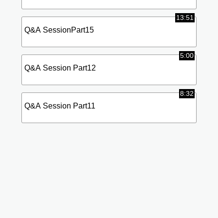
13:51
Q&A SessionPart15
5:00
Q&A Session Part12
8:32
Q&A Session Part11
標
(使
準
用
画
中)
質